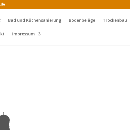
.de
g
Bad und Küchensanierung
Bodenbeläge
Trockenbau
kt
Impressum