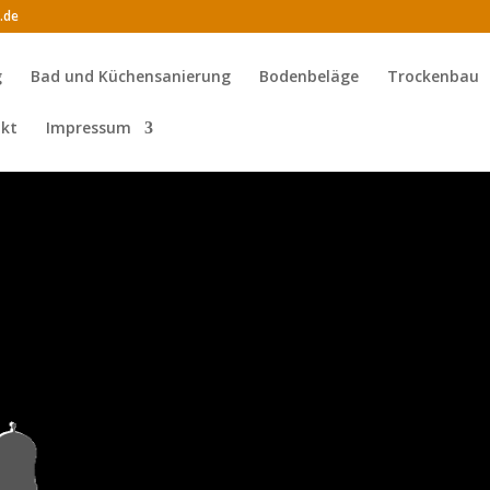
.de
g
Bad und Küchensanierung
Bodenbeläge
Trockenbau
kt
Impressum